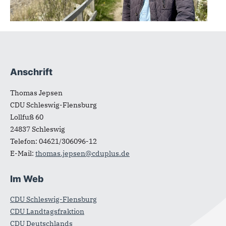
Anschrift
Fußbereich
Thomas Jepsen
CDU Schleswig-Flensburg
Lollfuß 60
24837
Schleswig
Telefon:
04621/306096-12
E-Mail:
thomas.jepsen@cduplus.de
Im Web
CDU Schleswig-Flensburg
CDU Landtagsfraktion
CDU Deutschlands