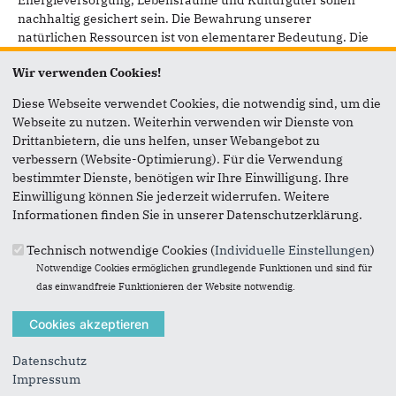
Energieversorgung, Lebensräume und Kulturgüter sollen
nachhaltig gesichert sein. Die Bewahrung unserer
natürlichen Ressourcen ist von elementarer Bedeutung. Die
Versorgung mit erneuerbaren Energien muss nachhaltig
Wir verwenden Cookies!
gestaltet werden. Unsere Heimat und Kultur ist auch für
kommende Generationen zu pflegen. Ich möchte, dass wir
Diese Webseite verwendet Cookies, die notwendig sind, um die
auch in Zukunft in unserer Heimat Halt finden, gut und
Webseite zu nutzen. Weiterhin verwenden wir Dienste von
sicher leben können.
Drittanbietern, die uns helfen, unser Webangebot zu
verbessern (Website-Optimierung). Für die Verwendung
In Sicherheit leben
bestimmter Dienste, benötigen wir Ihre Einwilligung. Ihre
Ich stärke unserer Polizei vor Ort weiter den Rücken. Zum
Einwilligung können Sie jederzeit widerrufen. Weitere
Schutz unserer Polizei und zur Deeskalation setze ich mich
Informationen finden Sie in unserer Datenschutzerklärung.
für den Einsatz von Bodycams auch in Wohnungen ein.
Künstliche Intelligenz muss verstärkt genutzt und mehr
Technisch notwendige Cookies (
Individuelle Einstellungen
)
Cyberexperten müssen eingesetzt werden. Feuerwehren und
Notwendige Cookies ermöglichen grundlegende Funktionen und sind für
Bevölkerungsschutz sollen zukunftsfest aufgestellt sein. Die
das einwandfreie Funktionieren der Website notwendig.
Energieversorgung muss für Verbraucher und Betriebe stabil
und bezahlbar sein.
Bildung für Generationen
Datenschutz
Impressum
Unsere Kleinsten möchte ich mit einer qualitativ hohen,