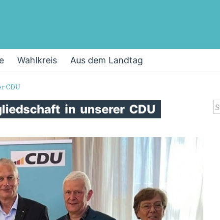
e
Wahlkreis
Aus dem Landtag
er CDU
S
gliedschaft
in
unserer
CDU